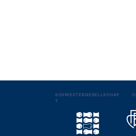
info@andreaskopp.ch
Impressum
Datenschutzerklärung
AGB
© Andreas Kopp AG, 2026
SCHWESTERGESELLSCHAF
C
T