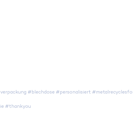
verpackung
#blechdose
#personalisiert
#metalrecyclesfo
ie
#thankyou