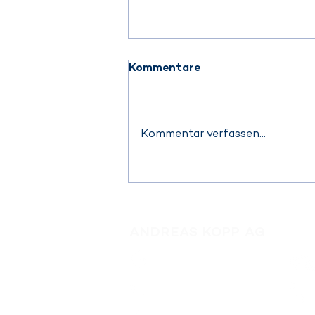
Kommentare
Kommentar verfassen...
Cosmetic Business
München
ANDREAS KOPP AG
FO
Brühlmattweg 1
4107 Ettingen, Schweiz
+41 61 725 25 55