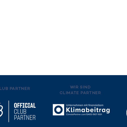
UNTERNEHME
TASCHEN
Portrait
Promotionstaschen
Geschichte &
Nachhaltiger Nutzen
Meisterstücke
Team
DIGITALDRUCKDOSE
Kontakt
N
Personalisierung
Sortiment
WIR SIND
LUB PARTNER
CLIMATE PARTNER