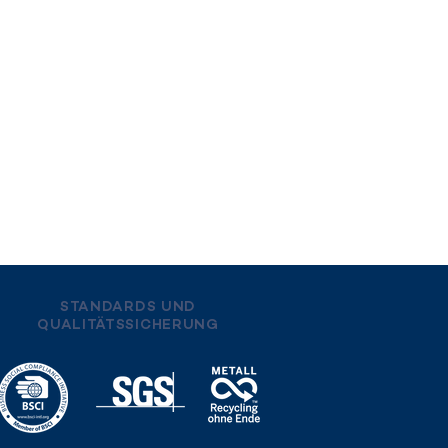
N
NEWS
STELLENANGEBOTE
STANDARDS UND
QUALITÄTSSICHERUNG