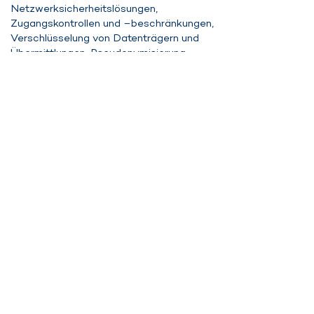
Netzwerksicherheitslösungen,
Zugangskontrollen und –beschränkungen,
Verschlüsselung von Datenträgern und
Übermittlungen, Pseudonymisierung,
Kontrollen.
Pflicht zur Bereitstellung von
Personendaten
Im Rahmen unserer Geschäftsbeziehung
müssen Sie diejenigen Personendaten
bereitstellen, die für die Aufnahme und
Durchführung einer Geschäftsbeziehung
und der Erfüllung der damit verbundenen
vertraglichen Pflichten erforderlich sind
(eine gesetzliche Pflicht, uns Daten
bereitzustellen, haben Sie in der Regel
nicht). Ohne diese Daten werden wir in
der Regel nicht in der Lage sein, einen
Vertrag mit Ihnen (oder der Stelle oder